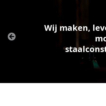
Wij maken, lev
mo
staalcons