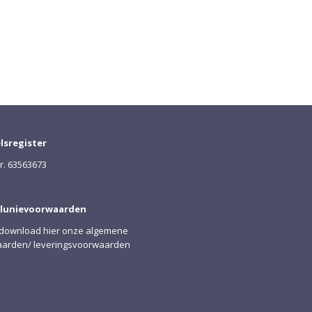
lsregister
nr. 63563673
lunievoorwaarden
/download hier onze algemene
arden/ leveringsvoorwaarden