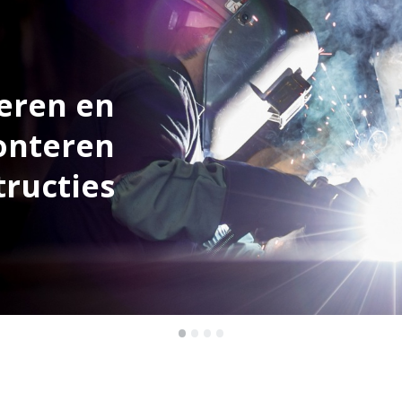
eren en
nteren
tructies
•
•
•
•