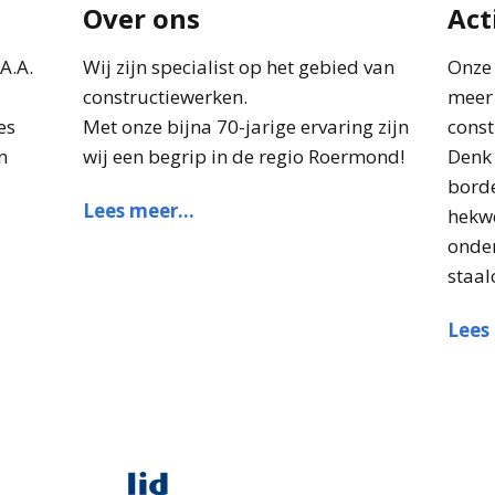
Over ons
Act
A.A.
Wij zijn specialist op het gebied van
Onze 
constructiewerken.
meer 
es
Met onze bijna 70-jarige ervaring zijn
const
n
wij een begrip in de regio Roermond!
Denk 
borde
Lees meer…
hekwe
onde
staal
Lees